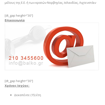
μέλους της Ε.Ε. ή των κρατών Νορβηγίας, Ισλανδίας, Λιχτενστάιν
[dt_gap height=”30″]
Επικοινωνία
[dt_gap height=”30″]
Χρόνος Ισχύος:
Δεκαπέντε (15) έτη