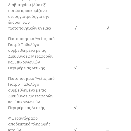
διαβατηρίου (Δύο εξ’
αυτών προσκομίζονται
στους γιατρούς για την
έκδοση των
πιστοποιητικών υγείας)
√
√
Πιστοποιητικό Υγείας από
Γιατρό Παθολόγο
συμβεβλημένο με τις
Διευθύνσεις Μεταφορών
και Επικοινωνιών
Περιφέρειας Αττικής
√
─
Πιστοποιητικό Υγείας από
Γιατρό Παθολόγο
συμβεβλημένο με τις
Διευθύνσεις Μεταφορών
και Επικοινωνιών
Περιφέρειας Αττικής
√
─
Φωτοαντίγραφο
αποδεικτικό πληρωμής
Ιατρών
√
─