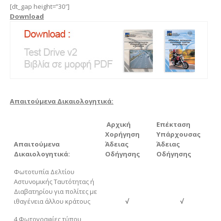
[dt_gap height=”30″]
Download
Απαιτούμενα Δικαιολογητικά:
Αρχική
Επέκταση
Χορήγηση
Υπάρχουσας
Απαιτούμενα
Άδειας
Άδειας
Δικαιολογητικά:
Οδήγησης
Οδήγησης
Φωτοτυπία Δελτίου
Αστυνομικής Ταυτότητας ή
Διαβατηρίου για πολίτες με
ιθαγένεια άλλου κράτους
√
√
4 Φωτογραφίες τύπου