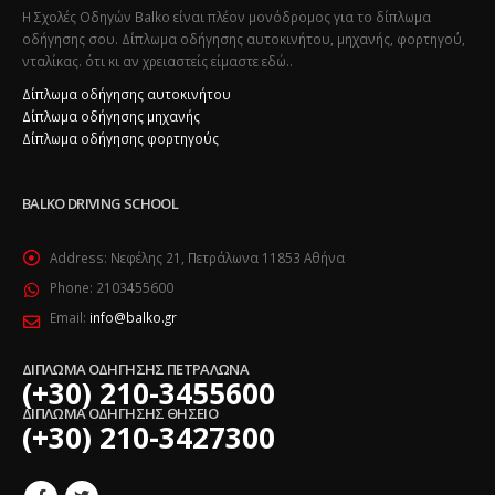
Η Σχολές Οδηγών Balko είναι πλέον μονόδρομος για το δίπλωμα
οδήγησης σου. Δίπλωμα οδήγησης αυτοκινήτου, μηχανής, φορτηγού,
νταλίκας. ότι κι αν χρειαστείς είμαστε εδώ..
Δίπλωμα οδήγησης αυτοκινήτου
Δίπλωμα οδήγησης μηχανής
Δίπλωμα οδήγησης φορτηγούς
BALKO DRIVING SCHOOL
Address:
Νεφέλης 21, Πετράλωνα 11853 Αθήνα
Phone:
2103455600
Email:
info@balko.gr
ΔΙΠΛΩΜΑ ΟΔΗΓΗΣΗΣ ΠΕΤΡΑΛΩΝΑ
(+30) 210-3455600
ΔΙΠΛΩΜΑ ΟΔΗΓΗΣΗΣ ΘΗΣΕΙΟ
(+30) 210-3427300