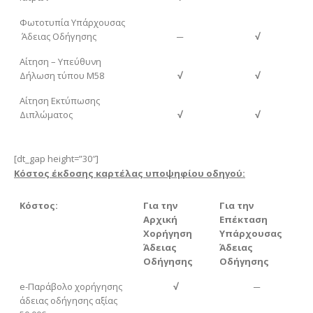
Φωτοτυπία Υπάρχουσας
Άδειας Οδήγησης
─
√
Αίτηση – Υπεύθυνη
Δήλωση τύπου Μ58
√
√
Αίτηση Εκτύπωσης
Διπλώματος
√
√
[dt_gap height=”30″]
Κόστος έκδοσης καρτέλας υποψηφίου οδηγού:
Κόστος:
Για την
Για την
Αρχική
Επέκταση
Χορήγηση
Υπάρχουσας
Άδειας
Άδειας
Οδήγησης
Οδήγησης
e-Παράβολο χορήγησης
√
─
άδειας οδήγησης αξίας