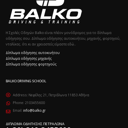
Η Σχολές Οδηγών Balko είναι πλέον μονόδρομος για το δίπλωμα
οδήγησης σου. Δίπλωμα οδήγησης αυτοκινήτου, μηχανής, φορτηγού,
νταλίκας. ότι κι αν χρειαστείς είμαστε εδώ..
Δίπλωμα οδήγησης αυτοκινήτου
Δίπλωμα οδήγησης μηχανής
Δίπλωμα οδήγησης φορτηγούς
BALKO DRIVING SCHOOL
Address:
Νεφέλης 21, Πετράλωνα 11853 Αθήνα
Phone:
2103455600
Email:
info@balko.gr
ΔΙΠΛΩΜΑ ΟΔΗΓΗΣΗΣ ΠΕΤΡΑΛΩΝΑ