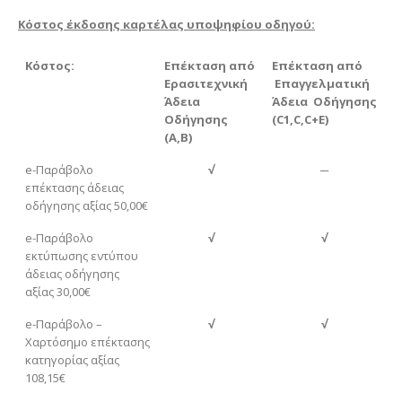
Κόστος έκδοσης καρτέλας υποψηφίου οδηγού:
Κόστος:
Επέκταση από
Επέκταση από
Ερασιτεχνική
Επαγγελματική
Άδεια
Άδεια Οδήγησης
Οδήγησης
(
C
1,
C
,
C
+
E
)
(
A
,
B
)
e-Παράβολο
√
─
επέκτασης άδειας
οδήγησης αξίας 50,00€
e-Παράβολο
√
√
εκτύπωσης εντύπου
άδειας οδήγησης
αξίας 30,00€
e-Παράβολο –
√
√
Χαρτόσημο επέκτασης
κατηγορίας αξίας
108,15€