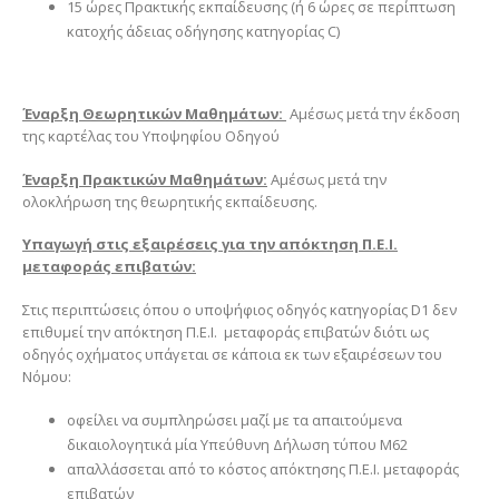
15 ώρες Πρακτικής εκπαίδευσης (ή 6 ώρες σε περίπτωση
κατοχής άδειας οδήγησης κατηγορίας C)
Έναρξη Θεωρητικών Μαθημάτων:
Αμέσως μετά την έκδοση
της καρτέλας του Υποψηφίου Οδηγού
Έναρξη Πρακτικών Μαθημάτων:
Αμέσως μετά την
ολοκλήρωση της θεωρητικής εκπαίδευσης.
Υπαγωγή στις εξαιρέσεις για την απόκτηση Π.Ε.Ι.
μεταφοράς επιβατών:
Στις περιπτώσεις όπου ο υποψήφιος οδηγός κατηγορίας D1 δεν
επιθυμεί την απόκτηση Π.Ε.Ι. μεταφοράς επιβατών διότι ως
οδηγός οχήματος υπάγεται σε κάποια εκ των εξαιρέσεων του
Νόμου:
οφείλει να συμπληρώσει μαζί με τα απαιτούμενα
δικαιολογητικά μία Υπεύθυνη Δήλωση τύπου Μ62
απαλλάσσεται από το κόστος απόκτησης Π.Ε.Ι. μεταφοράς
επιβατών