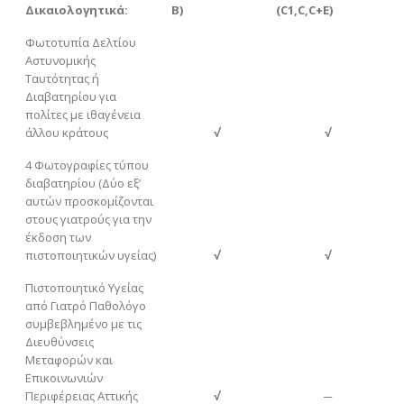
Δικαιολογητικά:
Β)
(C1,C,
C
+
E
)
Φωτοτυπία Δελτίου
Αστυνομικής
Ταυτότητας ή
Διαβατηρίου για
πολίτες με ιθαγένεια
άλλου κράτους
√
√
4 Φωτογραφίες τύπου
διαβατηρίου (Δύο εξ’
αυτών προσκομίζονται
στους γιατρούς για την
έκδοση των
πιστοποιητικών υγείας)
√
√
Πιστοποιητικό Υγείας
από Γιατρό Παθολόγο
συμβεβλημένο με τις
Διευθύνσεις
Μεταφορών και
Επικοινωνιών
Περιφέρειας Αττικής
√
─