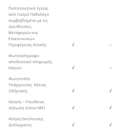
Πιστοποιητικό Υγείας
από Γιατρό Παθολόγο
συμβεβλημένο με τις
Διευθύνσεις
Μεταφορών και
Επικοινωνιών
Περιφέρειας Αττικής
√
─
Φωτοαντίγραφο
αποδεικτικό πληρωμής
Ιατρών
√
─
Φωτοτυπία
Υπάρχουσας Άδειας
Οδήγησης
√
√
Αίτηση – Υπεύθυνη
Δήλωση τύπου Μ61
√
√
Αίτηση Εκτύπωσης
Διπλώματος
√
√