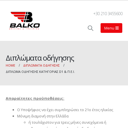
+30 210 3455600
Διπλώματα οδήγησης
HOME
ΔΙΠΛΏΜΑΤΑ ΟΔΉΓΗΣΗΣ
ΔΊΠΛΩΜΑ ΟΔΉΓΗΣΗΣ ΚΑΤΗΓΟΡΊΑΣ D1 & Π.Ε.Ι.
Απαραίτητες προϋποθέσεις:
Ο Υποψήφιος να έχει συμπληρώσει το 21ο έτος ηλικίας
Μόνιμη διαμονή στην Ελλάδα
ή τουλάχιστον για τρεις μήνες συνεχόμενα ή