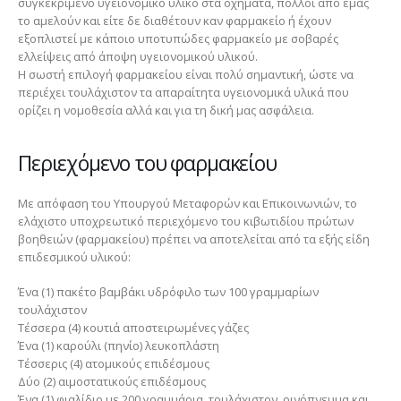
συγκεκριμένο υγειονομικό υλικό στα οχήματα, πολλοί από εμάς
το αμελούν και είτε δε διαθέτουν καν φαρμακείο ή έχουν
εξοπλιστεί με κάποιο υποτυπώδες φαρμακείο με σοβαρές
ελλείψεις από άποψη υγειονομικού υλικού.
Η σωστή επιλογή φαρμακείου είναι πολύ σημαντική, ώστε να
περιέχει τουλάχιστον τα απαραίτητα υγειονομικά υλικά που
ορίζει η νομοθεσία αλλά και για τη δική μας ασφάλεια.
Περιεχόμενο του φαρμακείου
Με απόφαση του Υπουργού Μεταφορών και Επικοινωνιών, το
ελάχιστο υποχρεωτικό περιεχόμενο του κιβωτιδίου πρώτων
βοηθειών (φαρμακείου) πρέπει να αποτελείται από τα εξής είδη
επιδεσμικού υλικού:
Ένα (1) πακέτο βαμβάκι υδρόφιλο των 100 γραμμαρίων
τουλάχιστον
Τέσσερα (4) κουτιά αποστειρωμένες γάζες
Ένα (1) καρούλι (πηνίο) λευκοπλάστη
Τέσσερις (4) ατομικούς επιδέσμους
Δύο (2) αιμοστατικούς επιδέσμους
Ένα (1) φιαλίδιο με 200 γραμμάρια, τουλάχιστον, οινόπνευμα και