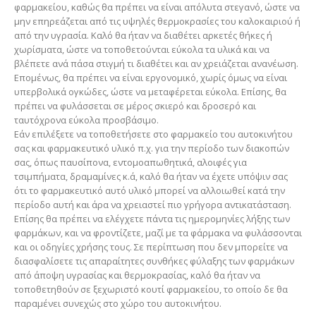
φαρμακείου, καθώς θα πρέπει να είναι απόλυτα στεγανό, ώστε να
μην επηρεάζεται από τις υψηλές θερμοκρασίες του καλοκαιριού ή
από την υγρασία. Καλό θα ήταν να διαθέτει αρκετές θήκες ή
χωρίσματα, ώστε να τοποθετούνται εύκολα τα υλικά και να
βλέπετε ανά πάσα στιγμή τι διαθέτει και αν χρειάζεται ανανέωση.
Επομένως, θα πρέπει να είναι εργονομικό, χωρίς όμως να είναι
υπερβολικά ογκώδες, ώστε να μεταφέρεται εύκολα. Επίσης, θα
πρέπει να φυλάσσεται σε μέρος σκιερό και δροσερό και
ταυτόχρονα εύκολα προσβάσιμο.
Εάν επιλέξετε να τοποθετήσετε στο φαρμακείο του αυτοκινήτου
σας και φαρμακευτικό υλικό π.χ. για την περίοδο των διακοπών
σας, όπως παυσίπονα, εντομοαπωθητικά, αλοιφές για
τσιμπήματα, δραμαμίνες κ.ά, καλό θα ήταν να έχετε υπόψιν σας
ότι το φαρμακευτικό αυτό υλικό μπορεί να αλλοιωθεί κατά την
περίοδο αυτή και άρα να χρειαστεί πιο γρήγορα αντικατάσταση.
Επίσης θα πρέπει να ελέγχετε πάντα τις ημερομηνίες λήξης των
φαρμάκων, και να φροντίζετε, μαζί με τα φάρμακα να φυλάσσονται
και οι οδηγίες χρήσης τους. Σε περίπτωση που δεν μπορείτε να
διασφαλίσετε τις απαραίτητες συνθήκες φύλαξης των φαρμάκων
από άποψη υγρασίας και θερμοκρασίας, καλό θα ήταν να
τοποθετηθούν σε ξεχωριστό κουτί φαρμακείου, το οποίο δε θα
παραμένει συνεχώς στο χώρο του αυτοκινήτου.