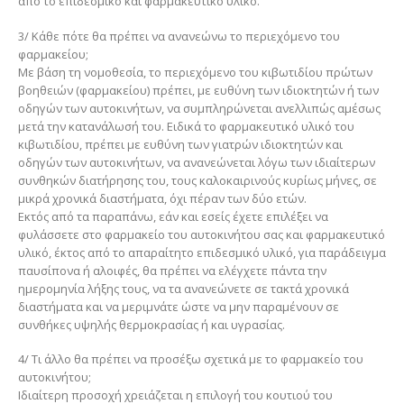
από το επιδεσμικό και φαρμακευτικό υλικό.
3/ Κάθε πότε θα πρέπει να ανανεώνω το περιεχόμενο του
φαρμακείου;
Με βάση τη νομοθεσία, το περιεχόμενο του κιβωτιδίου πρώτων
βοηθειών (φαρμακείου) πρέπει, με ευθύνη των ιδιοκτητών ή των
οδηγών των αυτοκινήτων, να συμπληρώνεται ανελλιπώς αμέσως
μετά την κατανάλωσή του. Ειδικά το φαρμακευτικό υλικό του
κιβωτιδίου, πρέπει με ευθύνη των γιατρών ιδιοκτητών και
οδηγών των αυτοκινήτων, να ανανεώνεται λόγω των ιδιαίτερων
συνθηκών διατήρησης του, τους καλοκαιρινούς κυρίως μήνες, σε
μικρά χρονικά διαστήματα, όχι πέραν των δύο ετών.
Εκτός από τα παραπάνω, εάν και εσείς έχετε επιλέξει να
φυλάσσετε στο φαρμακείο του αυτοκινήτου σας και φαρμακευτικό
υλικό, έκτος από το απαραίτητο επιδεσμικό υλικό, για παράδειγμα
παυσίπονα ή αλοιφές, θα πρέπει να ελέγχετε πάντα την
ημερομηνία λήξης τους, να τα ανανεώνετε σε τακτά χρονικά
διαστήματα και να μεριμνάτε ώστε να μην παραμένουν σε
συνθήκες υψηλής θερμοκρασίας ή και υγρασίας.
4/ Τι άλλο θα πρέπει να προσέξω σχετικά με το φαρμακείο του
αυτοκινήτου;
Ιδιαίτερη προσοχή χρειάζεται η επιλογή του κουτιού του