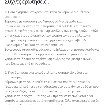
Συχνές ερωτήσεις..
1/ Ποια οχήματα υποχρεούνται κατά το νόμο να διαθέτουν
φαρμακείο;
Σύμφωνα με απόφαση του Υπουργού Μεταφορών και
Επικοινωνιών, στην οποία παραπέμπει ο Κ.Ο.Κ., επιβάλλεται
στους ιδιοκτήτες των αυτοκινήτων όλων των κατηγοριών, καθώς
επίσης και στους ιδιοκτήτες των τρίτροχων μοτοσικλετών, η
υποχρέωση εφοδιασμού των οχημάτων τους με κιβωτίδιο
υγειονομικού υλικού πρώτων βοηθειών.
Συνιστούμε στους οδηγούς μοτοποδηλάτων και μοτοσικλετών να
προμηθευτούν μικρά φαρμακεία, τα οποία θα μπορούν να
χρησιμοποιήσουν σε περίπτωση ανάγκης ανεξάρτητα αν δεν
προβλέπεται από τη νομοθεσία.
2/ Πού θα πρέπει να τοποθετείται το φαρμακείο μέσα στο
αυτοκίνητο;
Σύμφωνα με τη νομοθεσία, το κιβωτίδιο πρώτων βοηθειών
(φαρμακείο) πρέπει να τοποθετείται στο αυτοκίνητο σε θέση που
να εξασφαλίζει, σε περίπτωση ανάγκης, την ευχέρεια
χρησιμοποίησης του. Επίσης, δεν πρέπει να κλειδώνεται ή να
τοποθετείται μέσα σε αυτό οποιοδήποτε άλλο αντικείμενο, εκτός