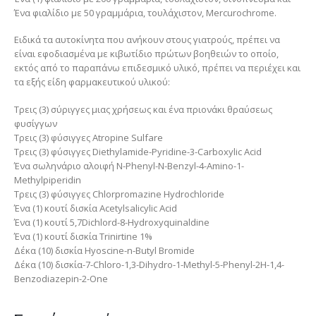
Ένα φιαλίδιο με 50 γραμμάρια, τουλάχιστον, Mercurochrome.
Ειδικά τα αυτοκίνητα που ανήκουν στους γιατρούς, πρέπει να
είναι εφοδιασμένα με κιβωτίδιο πρώτων βοηθειών το οποίο,
εκτός από το παραπάνω επιδεσμικό υλικό, πρέπει να περιέχει και
τα εξής είδη φαρμακευτικού υλικού:
Τρεις (3) σύριγγες μιας χρήσεως και ένα πριονάκι θραύσεως
φυσίγγων
Τρεις (3) φύσιγγες Atropine Sulfare
Τρεις (3) φύσιγγες Diethylamide-Pyridine-3-Carboxylic Acid
Ένα σωληνάριο αλοιφή N-Phenyl-N-Benzyl-4-Amino-1-
Methylpiperidin
Τρεις (3) φύσιγγες Chlorpromazine Hydrochloride
Ένα (1) κουτί δισκία Acetylsalicylic Acid
Ένα (1) κουτί 5,7Dichlord-8-Hydroxyquinaldine
Ένα (1) κουτί δισκία Trinirtine 1%
Δέκα (10) δισκία Hyoscine-n-Butyl Bromide
Δέκα (10) δισκία-7-Chloro-1,3-Dihydro-1-Methyl-5-Phenyl-2H-1,4-
Benzodiazepin-2-One