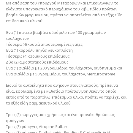
Με απόφαση του Υπουργού Μεταφορών και Επικοινωνιών, το
ελάχιστο υποχρεωτικό περιεχόμενο του κιβωτιδίου πρώτων
βοηθειών (φαρμακείου) πρέπει να αποτελείται από τα εξής είδη
επιδεσμικού υλικού:
Ένα (1) πακέτο βαμβάκι υδρόφιλο των 100 γραμμαρίων
τουλάχιστον
Τέσσερα (4) κουτιά αποστειρωμένες γάζες
Ένα (1) καρούλι (πηνίο) λευκοπλάστη
Τέσσερις (4) ατομικούς επιδέσμους
Δύο (2) αιμοστατικούς επιδέσμους
Ένα (1) φιαλίδιο με 200 γραμμάρια, τουλάχιστον, οινόπνευμα και
Ένα φιαλίδιο με 50 γραμμάρια, τουλάχιστον, Mercurochrome.
Ειδικά τα αυτοκίνητα που ανήκουν στους γιατρούς, πρέπει να
είναι εφοδιασμένα με κιβωτίδιο πρώτων βοηθειών το οποίο,
εκτός από το παραπάνω επιδεσμικό υλικό, πρέπει να περιέχει και
τα εξής είδη φαρμακευτικού υλικού:
Τρεις (3) σύριγγες μιας χρήσεως και ένα πριονάκι θραύσεως
φυσίγγων
Τρεις (3) φύσιγγες Atropine Sulfare
Τρεις (3) φύσιγγες Diethylamide-Pyridine-3-Carboxylic Acid