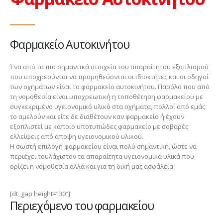
Φαρμακείο Αυτοκινήτου
Ένα από τα πιο σημαντικά στοιχεία του απαραίτητου εξοπλισμού
που υποχρεούνται να προμηθεύονται οι ιδιοκτήτες και οι οδηγοί
των οχημάτων είναι το φαρμακείο αυτοκινήτου. Παρόλο που από
τη νομοθεσία είναι υποχρεωτική η τοποθέτηση φαρμακείου με
συγκεκριμένο υγειονομικό υλικό στα οχήματα, πολλοί από εμάς
το αμελούν και είτε δε διαθέτουν καν φαρμακείο ή έχουν
εξοπλιστεί με κάποιο υποτυπώδες φαρμακείο με σοβαρές
ελλείψεις από άποψη υγειονομικού υλικού.
Η σωστή επιλογή φαρμακείου είναι πολύ σημαντική, ώστε να
περιέχει τουλάχιστον τα απαραίτητα υγειονομικά υλικά που
ορίζει η νομοθεσία αλλά και για τη δική μας ασφάλεια.
[dt_gap height=”30″]
Περιεχόμενο του φαρμακείου