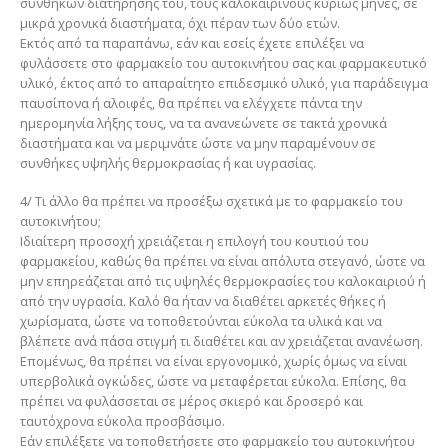
συνθηκών διατήρησης του, τους καλοκαιρινούς κυρίως μήνες, σε
μικρά χρονικά διαστήματα, όχι πέραν των δύο ετών.
Εκτός από τα παραπάνω, εάν και εσείς έχετε επιλέξει να
φυλάσσετε στο φαρμακείο του αυτοκινήτου σας και φαρμακευτικό
υλικό, έκτος από το απαραίτητο επιδεσμικό υλικό, για παράδειγμα
παυσίπονα ή αλοιφές, θα πρέπει να ελέγχετε πάντα την
ημερομηνία λήξης τους, να τα ανανεώνετε σε τακτά χρονικά
διαστήματα και να μεριμνάτε ώστε να μην παραμένουν σε
συνθήκες υψηλής θερμοκρασίας ή και υγρασίας.
4/ Τι άλλο θα πρέπει να προσέξω σχετικά με το φαρμακείο του
αυτοκινήτου;
Ιδιαίτερη προσοχή χρειάζεται η επιλογή του κουτιού του
φαρμακείου, καθώς θα πρέπει να είναι απόλυτα στεγανό, ώστε να
μην επηρεάζεται από τις υψηλές θερμοκρασίες του καλοκαιριού ή
από την υγρασία. Καλό θα ήταν να διαθέτει αρκετές θήκες ή
χωρίσματα, ώστε να τοποθετούνται εύκολα τα υλικά και να
βλέπετε ανά πάσα στιγμή τι διαθέτει και αν χρειάζεται ανανέωση.
Επομένως, θα πρέπει να είναι εργονομικό, χωρίς όμως να είναι
υπερβολικά ογκώδες, ώστε να μεταφέρεται εύκολα. Επίσης, θα
πρέπει να φυλάσσεται σε μέρος σκιερό και δροσερό και
ταυτόχρονα εύκολα προσβάσιμο.
Εάν επιλέξετε να τοποθετήσετε στο φαρμακείο του αυτοκινήτου