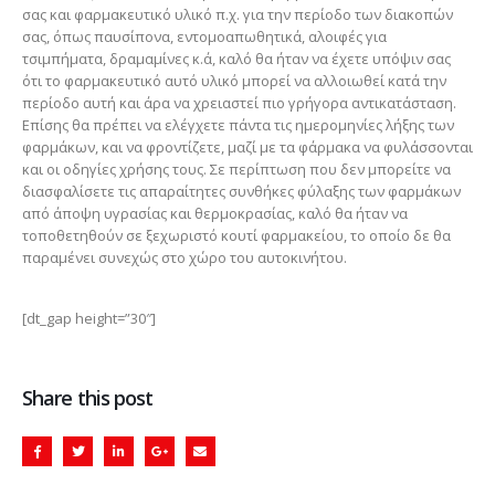
σας και φαρμακευτικό υλικό π.χ. για την περίοδο των διακοπών
σας, όπως παυσίπονα, εντομοαπωθητικά, αλοιφές για
τσιμπήματα, δραμαμίνες κ.ά, καλό θα ήταν να έχετε υπόψιν σας
ότι το φαρμακευτικό αυτό υλικό μπορεί να αλλοιωθεί κατά την
περίοδο αυτή και άρα να χρειαστεί πιο γρήγορα αντικατάσταση.
Επίσης θα πρέπει να ελέγχετε πάντα τις ημερομηνίες λήξης των
φαρμάκων, και να φροντίζετε, μαζί με τα φάρμακα να φυλάσσονται
και οι οδηγίες χρήσης τους. Σε περίπτωση που δεν μπορείτε να
διασφαλίσετε τις απαραίτητες συνθήκες φύλαξης των φαρμάκων
από άποψη υγρασίας και θερμοκρασίας, καλό θα ήταν να
τοποθετηθούν σε ξεχωριστό κουτί φαρμακείου, το οποίο δε θα
παραμένει συνεχώς στο χώρο του αυτοκινήτου.
[dt_gap height=”30″]
Share this post