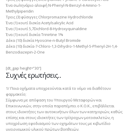
Ένα σωληνάριο αλοιφή N-Phenyl-N-Benzyl-4-Amino-1-
Methylpiperidin
Τρεις (3) φύσιγγες Chlorpromazine Hydrochloride
Ένα (1) κουτί δισκία Acetylsalicylic Acid
Ένα (1) κουτί 5,7Dichlord-8-Hydroxyquinaldine
Ένα (1) κουτί δισκία Trinirtine 1%
Δέκα (10) δισκία Hyoscine-n-Butyl Bromide
Δέκα (10) δισκία-7-Chloro-1,3-Dihydro-1-Methyl-5-Phenyl-2H-1,4-
Benzodiazepin-2-One
[dt_gap height=”30″]
Συχνές ερωτήσεις..
1/ Ποια οχήματα υποχρεούνται κατά το νόμο να διαθέτουν
φαρμακείο;
Σύμφωνα με απόφαση του Υπουργού Μεταφορών και
Επικοινωνιών, στην οποία παραπέμπει ο Κ.Ο.Κ., επιβάλλεται
στους ιδιοκτήτες των αυτοκινήτων όλων των κατηγοριών, καθώς
επίσης και στους ιδιοκτήτες των τρίτροχων μοτοσικλετών, η
υποχρέωση εφοδιασμού των οχημάτων τους με κιβωτίδιο
υγειονομικού υλικού πρώτων βοηθειών.