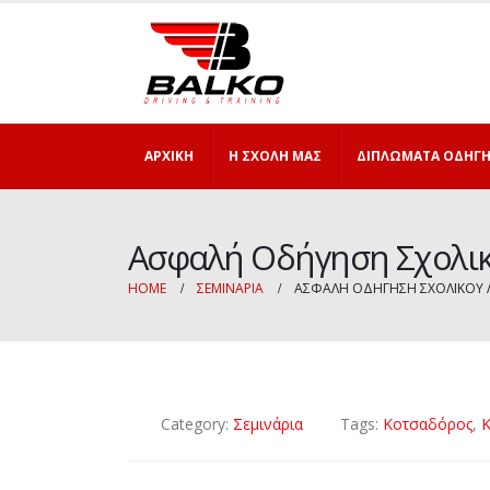
ΑΡΧΙΚΉ
Η ΣΧΟΛΉ ΜΑΣ
ΔΙΠΛΏΜΑΤΑ ΟΔΉΓ
Ασφαλή Οδήγηση Σχολι
HOME
ΣΕΜΙΝΆΡΙΑ
ΑΣΦΑΛΉ ΟΔΉΓΗΣΗ ΣΧΟΛΙΚΟΎ 
Category:
Σεμινάρια
Tags:
Κοτσαδόρος
,
Κ