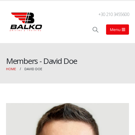
+30 210 3455600
Members - David Doe
HOME
DAVID DOE