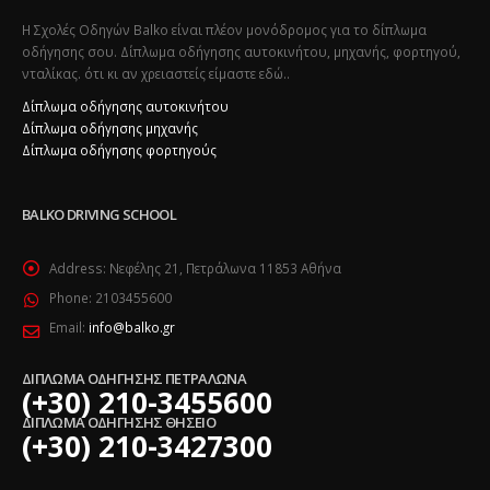
Η Σχολές Οδηγών Balko είναι πλέον μονόδρομος για το δίπλωμα
οδήγησης σου. Δίπλωμα οδήγησης αυτοκινήτου, μηχανής, φορτηγού,
νταλίκας. ότι κι αν χρειαστείς είμαστε εδώ..
Δίπλωμα οδήγησης αυτοκινήτου
Δίπλωμα οδήγησης μηχανής
Δίπλωμα οδήγησης φορτηγούς
BALKO DRIVING SCHOOL
Address:
Νεφέλης 21, Πετράλωνα 11853 Αθήνα
Phone:
2103455600
Email:
info@balko.gr
ΔΙΠΛΩΜΑ ΟΔΗΓΗΣΗΣ ΠΕΤΡΑΛΩΝΑ
(+30) 210-3455600
ΔΙΠΛΩΜΑ ΟΔΗΓΗΣΗΣ ΘΗΣΕΙΟ
(+30) 210-3427300