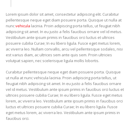
Lorem ipsum dolor sit amet, consectetur adipiscing elit. Curabitur
pellentesque neque eget diam posuere porta. Quisque ut nulla at
nunc
vehicula
lacinia. Proin adipiscing porta tellus, ut feugiat nibh
adipiscing sit amet. In eu justo a felis faucibus ornare vel id metus.
Vestibulum ante ipsum primis in faucibus orci luctus et ultrices
posuere cubilia Curae; In eu libero ligula. Fusce eget metus lorem,
ac viverra leo. Nullam convallis, arcu vel pellentesque sodales, nisi
est varius diam, ac ultrices sem ante quis sem. Proin ultricies
volutpat sapien, nec scelerisque ligula mollis lobortis.
Curabitur pellentesque neque eget diam posuere porta. Quisque
ut nulla at nunc vehicula lacinia. Proin adipiscing porta tellus, ut
feugiat nibh adipiscing sit amet. In eu justo a felis faucibus ornare
vel id metus. Vestibulum ante ipsum primis in faucibus orci luctus et
ultrices posuere cubilia Curae; In eu libero ligula. Fusce eget metus
lorem, ac viverra leo. Vestibulum ante ipsum primis in faucibus orci
luctus et ultrices posuere cubilia Curae; In eu libero ligula. Fusce
eget metus lorem, ac viverra leo. Vestibulum ante ipsum primis in
faucibus orci.