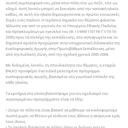
σωστή συμπεριφορά του, μέσα στην πόλη είτε ως πεζό , είτε ως
οδηγό. Αυτή λοιπόν μπορεί να ξεκινήσει από την νηπιακή ηλικία
καθώς, σε αυτή την ηλικία δημιουργούνται οι πρώτες κοινωνικές
δομές ενός παιδιού. Η τεράστια σημασία του θέματος φαίνεται
άλλωστε και από το γεγονός ότι το Υπουργείο Εθνικής Παιδείας
και Θρησκευμάτων µε εγκύκλιό του (Φ.11/669/110119/ Γ1/10-10-
2005) προς τα στελέχη της εκπαίδευσης, στα νηπιαγωγεία και τα
δημοτικά σχολεία προχώρησε στην υποχρεωτική διδασκαλία της
Κυκλοφοριακής Αγωγής στην Πρωτοβάθμια Εκπαίδευση, μέσα
από την Ευέλικτη Ζώνη, από την σχολική χρονιά 2005-2006.
Με δεδομένη, λοιπόν, τη σπουδαιότητα του θέματος, η εταιρία
BALKO προσφέρει ένα ειδικά μελετημένο πρόγραμμα
κυκλοφοριακής αγωγής, βασισμένο στο γνωστικό επίπεδο της
κάθε ηλικίας.
Τα κριτήρια στα οποία βασιστήκαμε για τον σχεδιασμό του
συγκεκριμένου προγράμματος είναι τα έξης:
• Ζούμε σε πόλη και είναι βασικό να μάθουμε να κυκλοφορούμε
σωστά χωρίς να θέτουν με κίνδυνο τους άλλους η ακόμη και εμάς
τους ίδιους
• Το σχολείο βρίσκεται σε πόλεις όπου οι δρόμου που το