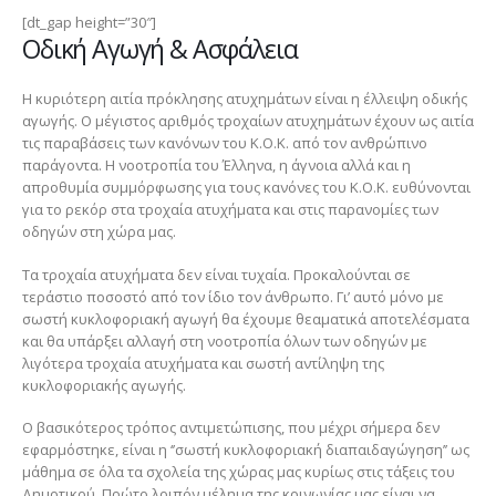
[dt_gap height=”30″]
Οδική Αγωγή & Ασφάλεια
Η κυριότερη αιτία πρόκλησης ατυχημάτων είναι η έλλειψη οδικής
αγωγής. Ο μέγιστος αριθμός τροχαίων ατυχημάτων έχουν ως αιτία
τις παραβάσεις των κανόνων του Κ.Ο.Κ. από τον ανθρώπινο
παράγοντα. Η νοοτροπία του Έλληνα, η άγνοια αλλά και η
απροθυμία συμμόρφωσης για τους κανόνες του Κ.Ο.Κ. ευθύνονται
για το ρεκόρ στα τροχαία ατυχήματα και στις παρανομίες των
οδηγών στη χώρα μας.
Τα τροχαία ατυχήματα δεν είναι τυχαία. Προκαλούνται σε
τεράστιο ποσοστό από τον ίδιο τον άνθρωπο. Γι’ αυτό μόνο με
σωστή κυκλοφοριακή αγωγή θα έχουμε θεαματικά αποτελέσματα
και θα υπάρξει αλλαγή στη νοοτροπία όλων των οδηγών με
λιγότερα τροχαία ατυχήματα και σωστή αντίληψη της
κυκλοφοριακής αγωγής.
Ο βασικότερος τρόπος αντιμετώπισης, που μέχρι σήμερα δεν
εφαρμόστηκε, είναι η ‘’σωστή κυκλοφοριακή διαπαιδαγώγηση’’ ως
μάθημα σε όλα τα σχολεία της χώρας μας κυρίως στις τάξεις του
Δημοτικού. Πρώτο λοιπόν μέλημα της κοινωνίας μας είναι να