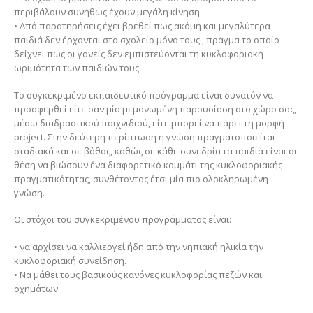
περιβάλουν συνήθως έχουν μεγάλη κίνηση.
• Από παρατηρήσεις έχει βρεθεί πως ακόμη και μεγαλύτερα
παιδιά δεν έρχονται στο σχολείο μόνα τους , πράγμα το οποίο
δείχνει πως οι γονείς δεν εμπιστεύονται τη κυκλοφοριακή
ωριμότητα των παιδιών τους.
Το συγκεκριμένο εκπαιδευτικό πρόγραμμα είναι δυνατόν να
προσφερθεί είτε σαν μία μεμονωμένη παρουσίαση στο χώρο σας,
μέσω διαδραστικού παιχνιδιού, είτε μπορεί να πάρει τη μορφή
project. Στην δεύτερη περίπτωση η γνώση πραγματοποιείται
σταδιακά και σε βάθος, καθώς σε κάθε συνεδρία τα παιδιά είναι σε
θέση να βιώσουν ένα διαφορετικό κομμάτι της κυκλοφοριακής
πραγματικότητας, συνθέτοντας έτσι μία πιο ολοκληρωμένη
γνώση.
Οι στόχοι του συγκεκριμένου προγράμματος είναι:
• να αρχίσει να καλλιεργεί ήδη από την νηπιακή ηλικία την
κυκλοφοριακή συνείδηση.
• Να μάθει τους βασικούς κανόνες κυκλοφορίας πεζών και
οχημάτων.