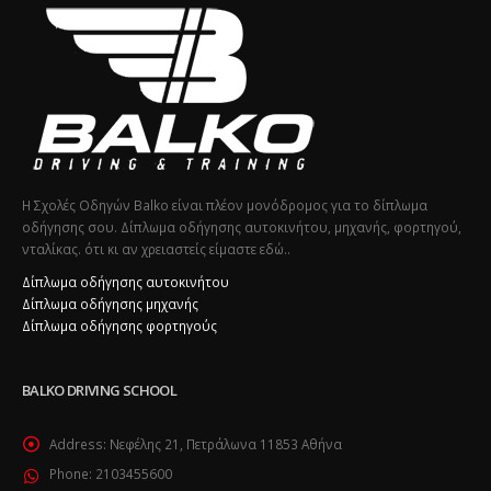
Η Σχολές Οδηγών Balko είναι πλέον μονόδρομος για το δίπλωμα
οδήγησης σου. Δίπλωμα οδήγησης αυτοκινήτου, μηχανής, φορτηγού,
νταλίκας. ότι κι αν χρειαστείς είμαστε εδώ..
Δίπλωμα οδήγησης αυτοκινήτου
Δίπλωμα οδήγησης μηχανής
Δίπλωμα οδήγησης φορτηγούς
BALKO DRIVING SCHOOL
Address:
Νεφέλης 21, Πετράλωνα 11853 Αθήνα
Phone:
2103455600