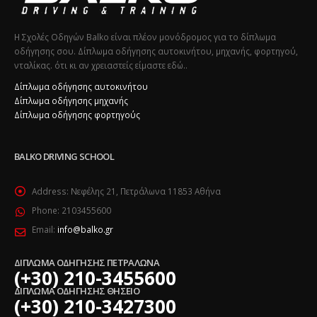
Η Σχολές Οδηγών Balko είναι πλέον μονόδρομος για το δίπλωμα
οδήγησης σου. Δίπλωμα οδήγησης αυτοκινήτου, μηχανής, φορτηγού,
νταλίκας. ότι κι αν χρειαστείς είμαστε εδώ..
Δίπλωμα οδήγησης αυτοκινήτου
Δίπλωμα οδήγησης μηχανής
Δίπλωμα οδήγησης φορτηγούς
BALKO DRIVING SCHOOL
Address:
Νεφέλης 21, Πετράλωνα 11853 Αθήνα
Phone:
2103455600
Email:
info@balko.gr
ΔΙΠΛΩΜΑ ΟΔΗΓΗΣΗΣ ΠΕΤΡΑΛΩΝΑ
(+30) 210-3455600
ΔΙΠΛΩΜΑ ΟΔΗΓΗΣΗΣ ΘΗΣΕΙΟ
(+30) 210-3427300