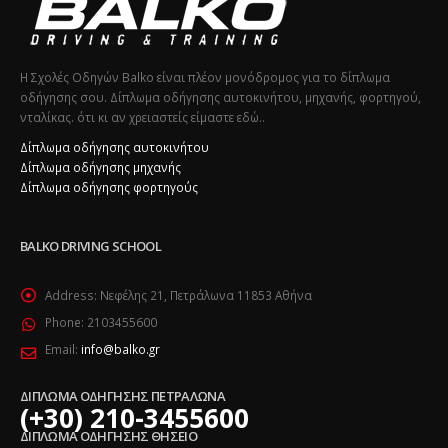
Η Σχολές Οδηγών Balko είναι πλέον μονόδρομος για το δίπλωμα
οδήγησης σου. Δίπλωμα οδήγησης αυτοκινήτου, μηχανής, φορτηγού,
νταλίκας. ότι κι αν χρειαστείς είμαστε εδώ..
Δίπλωμα οδήγησης αυτοκινήτου
Δίπλωμα οδήγησης μηχανής
Δίπλωμα οδήγησης φορτηγούς
BALKO DRIVING SCHOOL
Address:
Νεφέλης 21, Πετράλωνα 11853 Αθήνα
Phone:
2103455600
Email:
info@balko.gr
ΔΙΠΛΩΜΑ ΟΔΗΓΗΣΗΣ ΠΕΤΡΑΛΩΝΑ
(+30) 210-3455600
ΔΙΠΛΩΜΑ ΟΔΗΓΗΣΗΣ ΘΗΣΕΙΟ